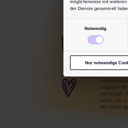
möglicherweise mit weiteren
der Dienste gesammelt habe
Einwilligungsauswahl
Diese Maßn
Notwendig
die franzö
Industriesil
eingesetzt,
Arzneimittel
eben Gleitg
Nur notwendige Cook
Medizinprodu
Dokumentati
„Konformitä
ungefähr 80 
vorheriger 
selbst vor 
den Markt g