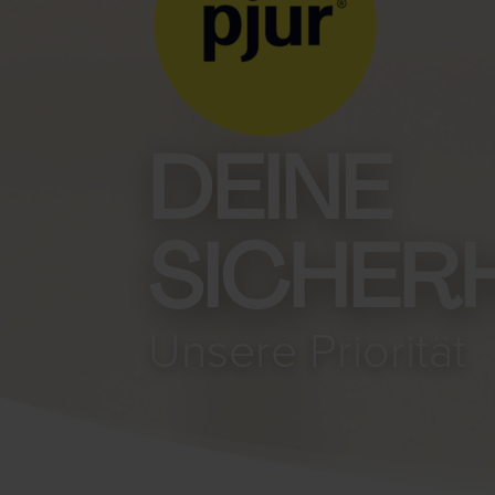
DEINE
SICHERH
Unsere Priorität