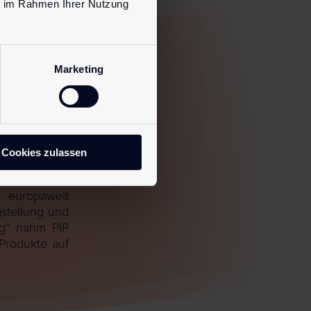
ie im Rahmen Ihrer Nutzung
achdem 2012
Marketing
lantate mit
ge Implantate
ders als bei
lantate, oder
n. Für diese
Cookies zulassen
Art Herstell-
 nicht durch
 europaweit
gstellung und
ng“ nahm PIP
Produkte auf