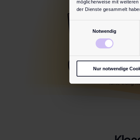
möglicherweise mit weiteren
der Dienste gesammelt habe
Dette tiltak
Implant Pro
Einwilligungsauswahl
Tusenvis av
Notwendig
innholdsstoff
tilstrekkeli
glidemidler.
merking og 
ikke måtte 
Nur notwendige Cook
kontroller 
forutgående
lurte trolig 