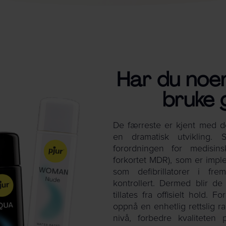
Har du noe
bruke 
De færreste er kjent med de
en dramatisk utvikling
forordningen for medisins
forkortet MDR), som er imple
som defibrillatorer i fre
kontrollert. Dermed blir d
tillates fra offisielt hold
oppnå en enhetlig rettslig 
nivå, forbedre kvalitete