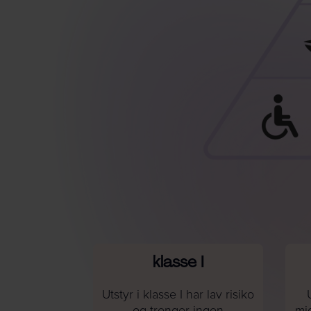
klasse I
Utstyr i klasse I har lav risiko
og trenger ingen
mid