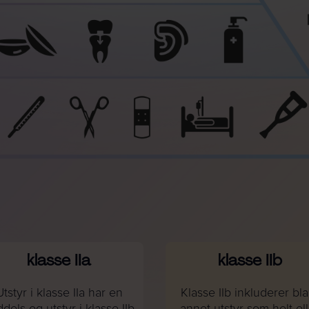
klasse IIa
klasse IIb
Utstyr i klasse IIa har en
Klasse IIb inkluderer bla
dels og utstyr i klasse IIb
annet utstyr som helt el