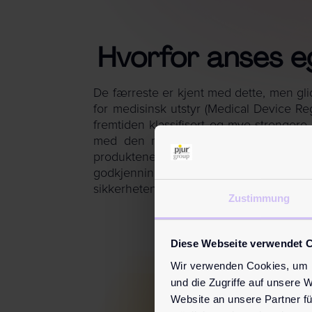
Hvorfor anses eg
De færreste er kjent med dette, men gli
for medisinsk utstyr (Medical Device Reg
fremtiden klassifisert og mye strengere k
med den nye forordningen er å oppnå 
produktene og dermed også øke sikke
godkjenningen, og deres utstyr kan da i
sikkerheten, og bør ikke lenger føres in
Zustimmung
Diese Webseite verwendet 
Wir verwenden Cookies, um I
und die Zugriffe auf unsere 
Website an unsere Partner fü