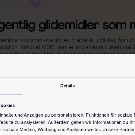
entlig glidemidler som 
demidler står snart ovenfor en dramatisk utvikling. Som 
ulation, forkortet MDR), som er implementert siden mai 202
ontrollert. Dermed blir de langt hardere regulert enn før o
en enhetlig rettslig ramme for medisinske utstyr på e
rheten for brukerne. Mange varemerker vil ikke kla
kke lenger kalles glidegel, glidemiddel eller glidekrem. 
n i kroppen.
Vær altså forsiktig og hold øynene åpne ved k
Details
Cookies
nhalte und Anzeigen zu personalisieren, Funktionen für soziale
Website zu analysieren. Außerdem geben wir Informationen zu I
r soziale Medien, Werbung und Analysen weiter. Unsere Partner