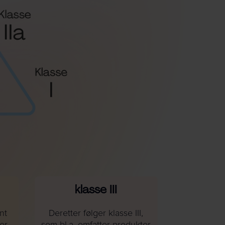
klasse III
nt
Deretter følger klasse III,
ler
som bl.a. omfatter produkter