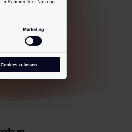
ie im Rahmen Ihrer Nutzung
 firmaet Poly
strisilikon.
lseskadelige
Marketing
spunktet ingen
r, eller også
krevd med CE-
på den tiden
I Europa ble
Cookies zulassen
 søknader og
en” selv, og
det.