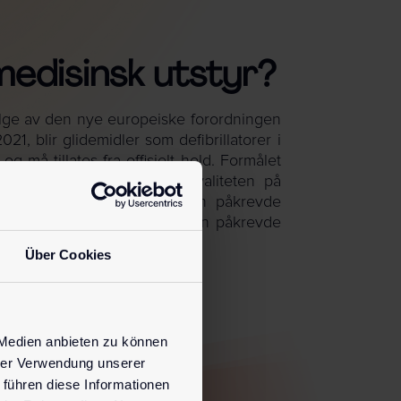
medisinsk utstyr?
følge av den nye europeiske forordningen
1, blir glidemidler som defibrillatorer i
g må tillates fra offisielt hold. Formålet
uropeisk nivå, forbedre kvaliteten på
re å oppnå den strenge, men påkrevde
Disse tilbyr da heller ikke den påkrevde
jøp av glidemiddel!
Über Cookies
 Medien anbieten zu können
hrer Verwendung unserer
 führen diese Informationen