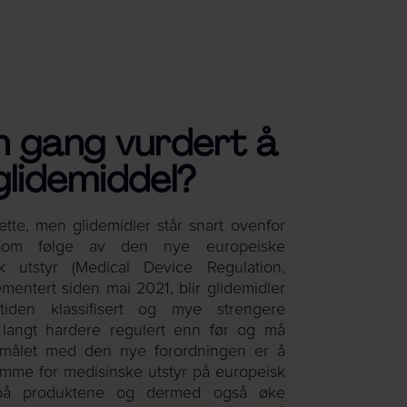
n gang vurdert å
glidemiddel?
tte, men glidemidler står snart ovenfor
. Som følge av den nye europeiske
k utstyr (Medical Device Regulation,
mentert siden mai 2021, blir glidemidler
mtiden klassifisert og mye strengere
e langt hardere regulert enn før og må
. Formålet med den nye forordningen er å
ramme for medisinske utstyr på europeisk
n på produktene og dermed også øke